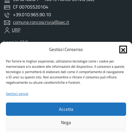
CF 00705520104
+39.010.965.90.10
comune.roncoscrivia@pec.it
URP
Leggi le FAQ
Prenotazione appuntamento
Gestisci Consenso
Segnalazione disservizio
Per fornire le migliori esperienze, utilizziamo tecnologie come i cookie per
Richiesta assistenza
memorizzare e/o accedere alle informazioni del dispositivo. Il consenso a queste
Amministrazione trasparente
tecnologie ci permetterà di elaborare dati come il comportamento di navigazione
Albo Pretorio
o ID unici su questo sito. Non acconsentire o ritirare il consenso può influire
negativamente su alcune caratteristiche e funzioni.
Informativa privacy
Informativa cookies
Gestisci servizi
Dichiarazione di accessibilità
Dati DPO
Accetta
Note legali
Attuazione misure PNRR
Nega