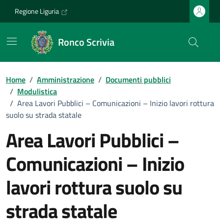
Vai ai contenuti
Vai al footer
Regione Liguria
Ronco Scrivia
Home
/
Amministrazione
/
Documenti pubblici
/
Modulistica
/
Area Lavori Pubblici – Comunicazioni – Inizio lavori rottura
suolo su strada statale
Area Lavori Pubblici –
Comunicazioni – Inizio
lavori rottura suolo su
strada statale