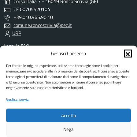
Corso Italia 7 - 16019 Ronco Scrivia (GE)
CF 00705520104
+39.010.965.90.10
comune.roncoscrivia@pec.it
URP
Leggi le FAQ
Prenotazione appuntamento
Gestisci Consenso
Segnalazione disservizio
Per fornire le migliori esperienze, utilizziamo tecnologie come i cookie per
Richiesta assistenza
memorizzare e/o accedere alle informazioni del dispositivo. Il consenso a queste
Amministrazione trasparente
tecnologie ci permetterà di elaborare dati come il comportamento di navigazione
Albo Pretorio
o ID unici su questo sito. Non acconsentire o ritirare il consenso può influire
negativamente su alcune caratteristiche e funzioni.
Informativa privacy
Informativa cookies
Gestisci servizi
Dichiarazione di accessibilità
Dati DPO
Accetta
Note legali
Attuazione misure PNRR
Nega