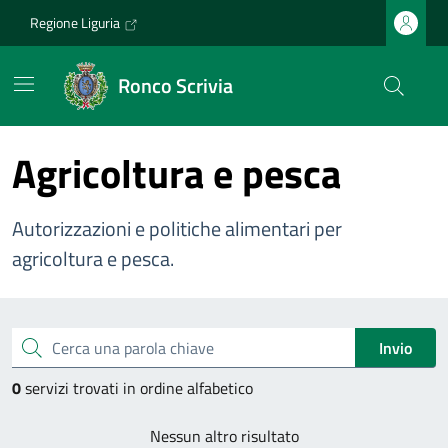
Vai ai contenuti
Vai al footer
Regione Liguria
Ronco Scrivia
Agricoltura e pesca
Autorizzazioni e politiche alimentari per
agricoltura e pesca.
Esplora tutti i servizi
Cerca una parola chiave
Invio
0
servizi trovati in ordine alfabetico
Nessun altro risultato