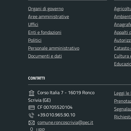
Organi di governo
Agricolt
Aree amministrative
Ambient
Uffici
Anagrafe
Enti e fondazioni
Appalti 
Politici
Autorizz
Personale amministrativo
Catasto 
Documenti e dati
Cultura 
Educazi
CONTATTI
Corso Italia 7 - 16019 Ronco
Leggi le
Scrivia (GE)
Prenota
CF 00705520104
Segnalaz
+39.010.965.90.10
Richiest
comune.roncoscrivia@pec.it
URP