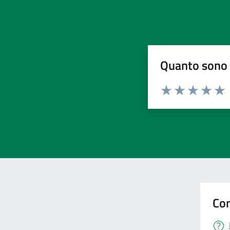
Quanto sono 
Valuta da 1 a 5 stelle la pa
Valuta 1 stelle su 5
Valuta 2 stelle 
Valuta 3 ste
Valuta 4 
Valut
Con