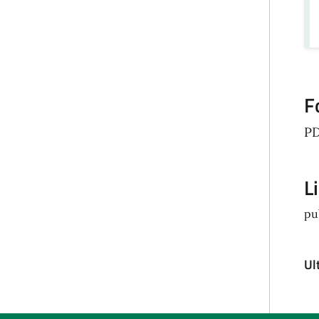
F
P
L
pu
Ul