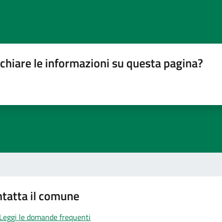
chiare le informazioni su questa pagina?
gina
su 5
lle su 5
stelle su 5
a 5 stelle su 5
tatta il comune
Leggi le domande frequenti