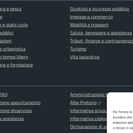
ura e pesca
Giustizia e sicurezza pubblica
e
Imprese e commercio
 e stato civile
Mobilità e trasporti
pubblici
Salute, benessere e assistenza
azioni
Tributi, finanze e contravvenzi
e urbanistica
Turismo
e tempo libero
Vita lavorativa
one e formazione
 FAQ
Amministrazione trasparente
zione appuntamento
Albo Pretorio
ione disservizio
Informativa privacy
Per fornire l
accedere alle
a assistenza
Informativa cookies
elaborare dat
Dichiarazione di accessibilità
o ritirare il 