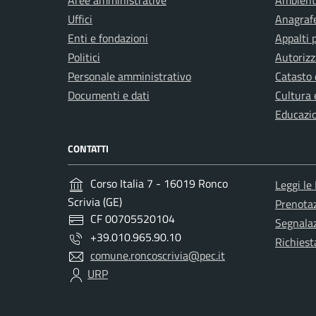
Aree amministrative
Ambient
Uffici
Anagrafe
Enti e fondazioni
Appalti 
Politici
Autorizz
Personale amministrativo
Catasto 
Documenti e dati
Cultura 
Educazi
CONTATTI
Corso Italia 7 - 16019 Ronco
Leggi le
Scrivia (GE)
Prenota
CF 00705520104
Segnalaz
+39.010.965.90.10
Richiest
comune.roncoscrivia@pec.it
URP