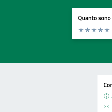
Quanto sono 
Valuta da 1 a 5 stelle la pa
Valuta 1 stelle su 5
Valuta 2 stelle 
Valuta 3 ste
Valuta 4 
Valut
Con