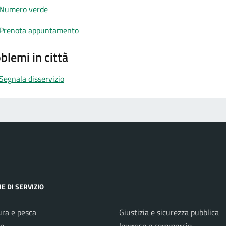
Numero verde
Prenota appuntamento
blemi in città
Segnala disservizio
E DI SERVIZIO
ura e pesca
Giustizia e sicurezza pubblica