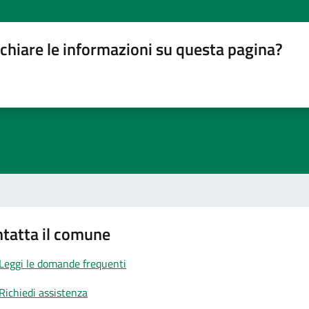
chiare le informazioni su questa pagina?
gina
su 5
lle su 5
stelle su 5
a 5 stelle su 5
tatta il comune
Leggi le domande frequenti
Richiedi assistenza