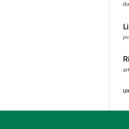
d
L
pu
R
ar
Ul