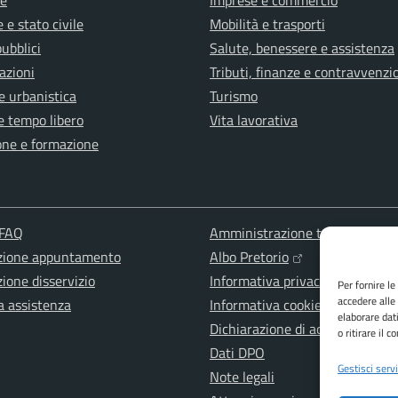
e
Imprese e commercio
 e stato civile
Mobilità e trasporti
pubblici
Salute, benessere e assistenza
azioni
Tributi, finanze e contravvenzi
e urbanistica
Turismo
e tempo libero
Vita lavorativa
one e formazione
 FAQ
Amministrazione trasparente
zione appuntamento
Albo Pretorio
ione disservizio
Informativa privacy
Per fornire l
accedere alle
a assistenza
Informativa cookies
elaborare dat
Dichiarazione di accessibilità
o ritirare il 
Dati DPO
Gestisci servi
Note legali