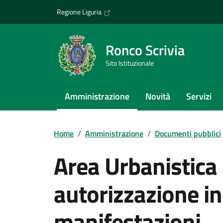
Vai ai contenuti
Vai al footer
Regione Liguria
Ronco Scrivia
Sito Istituzionale
Amministrazione
Novità
Servizi
Home
/
Amministrazione
/
Documenti pubblici
Area Urbanistica 
autorizzazione in
manifestazioni