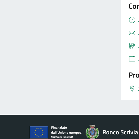
Con
Pro
Ronco Scrivia