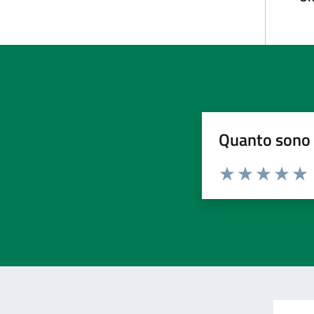
Quanto sono 
Valuta da 1 a 5 stelle la pa
Valuta 1 stelle su 5
Valuta 2 stelle 
Valuta 3 ste
Valuta 4 
Valut