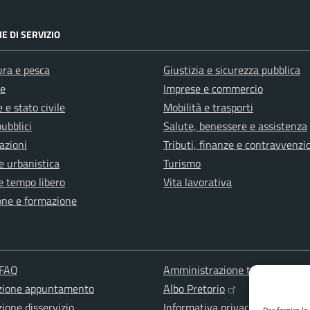
E DI SERVIZIO
ura e pesca
Giustizia e sicurezza pubblica
e
Imprese e commercio
 e stato civile
Mobilità e trasporti
pubblici
Salute, benessere e assistenza
azioni
Tributi, finanze e contravvenzi
e urbanistica
Turismo
e tempo libero
Vita lavorativa
one e formazione
 FAQ
Amministrazione trasparente
zione appuntamento
Albo Pretorio
ione disservizio
Informativa privacy