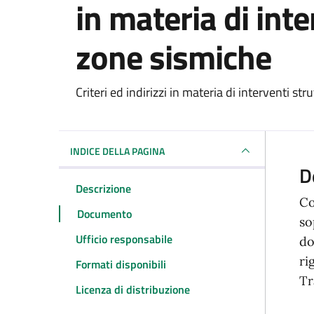
in materia di inte
zone sismiche
Dettagli del docum
Criteri ed indirizzi in materia di interventi st
INDICE DELLA PAGINA
D
Descrizione
Co
Documento
so
Ufficio responsabile
do
ri
Formati disponibili
Tr
Licenza di distribuzione