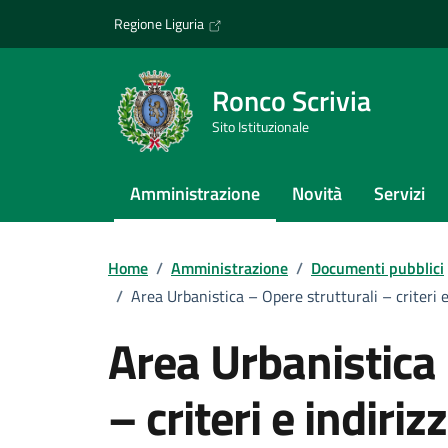
Vai ai contenuti
Vai al footer
Regione Liguria
Ronco Scrivia
Sito Istituzionale
Amministrazione
Novità
Servizi
Home
/
Amministrazione
/
Documenti pubblici
/
Area Urbanistica – Opere strutturali – criteri e
Area Urbanistica 
– criteri e indiri