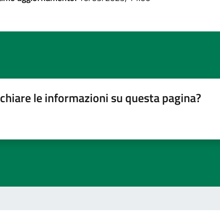
chiare le informazioni su questa pagina?
gina
su 5
lle su 5
stelle su 5
a 5 stelle su 5