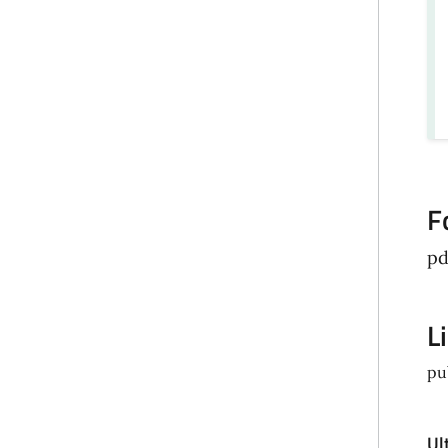
F
pd
L
pu
Ul