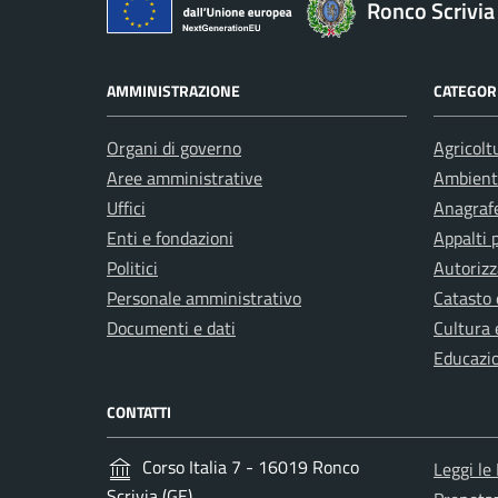
Ronco Scrivia
AMMINISTRAZIONE
CATEGORI
Organi di governo
Agricolt
Aree amministrative
Ambient
Uffici
Anagrafe
Enti e fondazioni
Appalti 
Politici
Autorizz
Personale amministrativo
Catasto 
Documenti e dati
Cultura 
Educazi
CONTATTI
Corso Italia 7 - 16019 Ronco
Leggi le
Scrivia (GE)