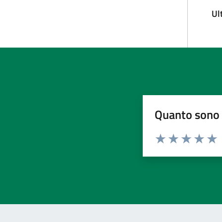
Ul
Quanto sono 
Valuta da 1 a 5 stelle la pa
Valuta 1 stelle su 5
Valuta 2 stelle 
Valuta 3 ste
Valuta 4 
Valut