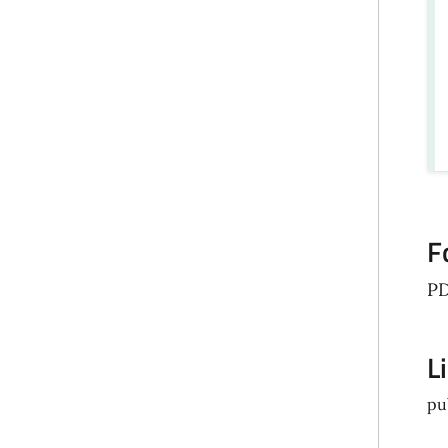
F
P
L
pu