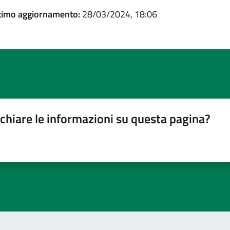
timo aggiornamento:
28/03/2024, 18:06
chiare le informazioni su questa pagina?
gina
su 5
lle su 5
stelle su 5
a 5 stelle su 5