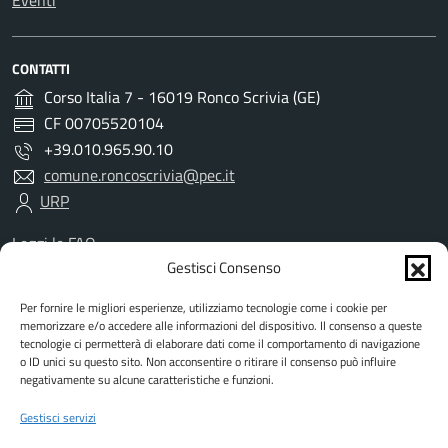
Eventi
CONTATTI
Corso Italia 7 - 16019 Ronco Scrivia (GE)
CF 00705520104
+39.010.965.90.10
comune.roncoscrivia@pec.it
URP
Leggi le FAQ
Prenotazione appuntamento
Gestisci Consenso
Segnalazione disservizio
Per fornire le migliori esperienze, utilizziamo tecnologie come i cookie per
Richiesta assistenza
memorizzare e/o accedere alle informazioni del dispositivo. Il consenso a queste
Amministrazione trasparente
tecnologie ci permetterà di elaborare dati come il comportamento di navigazione
Albo Pretorio
o ID unici su questo sito. Non acconsentire o ritirare il consenso può influire
negativamente su alcune caratteristiche e funzioni.
Informativa privacy
Informativa cookies
Gestisci servizi
Dichiarazione di accessibilità