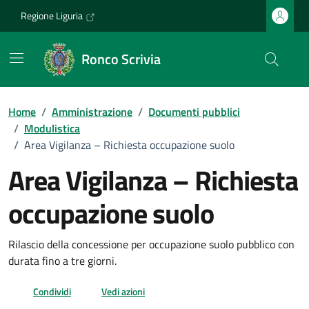
Vai ai contenuti
Vai al footer
Regione Liguria
Ronco Scrivia
Home
/
Amministrazione
/
Documenti pubblici
/
Modulistica
/
Area Vigilanza – Richiesta occupazione suolo
Area Vigilanza – Richiesta
occupazione suolo
Dettagli del documento
Rilascio della concessione per occupazione suolo pubblico con
durata fino a tre giorni.
Condividi
Vedi azioni