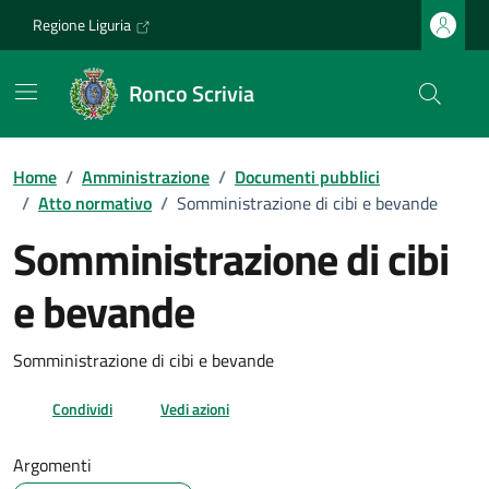
Vai ai contenuti
Vai al footer
Regione Liguria
Ronco Scrivia
Home
/
Amministrazione
/
Documenti pubblici
/
Atto normativo
/
Somministrazione di cibi e bevande
Somministrazione di cibi
e bevande
Dettagli del documento
Somministrazione di cibi e bevande
Condividi
Vedi azioni
Argomenti