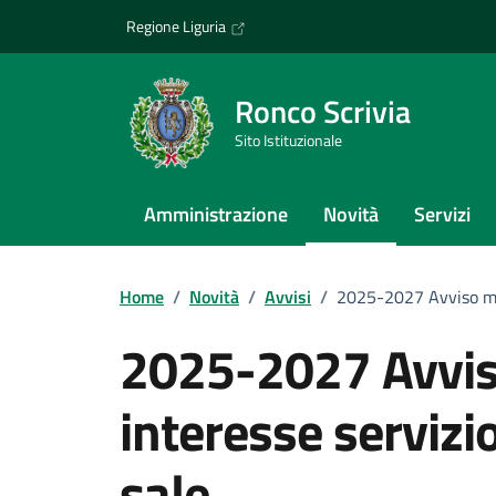
Vai ai contenuti
Vai al footer
Regione Liguria
Ronco Scrivia
Sito Istituzionale
Amministrazione
Novità
Servizi
Home
/
Novità
/
Avvisi
/
2025-2027 Avviso man
2025-2027 Avvis
interesse servizi
sale