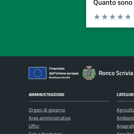
Quanto sono 
Valuta da 1 a 5 stelle la pa
Valuta 1 stelle su 5
Valuta 2 stelle 
Valuta 3 ste
Valuta 4 
Valut
Ronco Scrivia
AMMINISTRAZIONE
CATEGORI
Organi di governo
Agricolt
Aree amministrative
Ambient
Uffici
Anagrafe