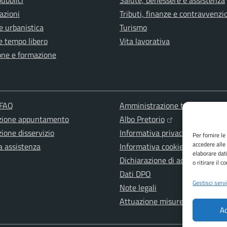
pubblici
Salute, benessere e assistenza
azioni
Tributi, finanze e contravvenzi
e urbanistica
Turismo
e tempo libero
Vita lavorativa
one e formazione
 FAQ
Amministrazione trasparente
zione appuntamento
Albo Pretorio
ione disservizio
Informativa privacy
Per fornire l
accedere alle
a assistenza
Informativa cookies
elaborare dat
Dichiarazione di accessibilità
o ritirare il 
Dati DPO
Gestisci servi
Note legali
Attuazione misure PNRR
Ac