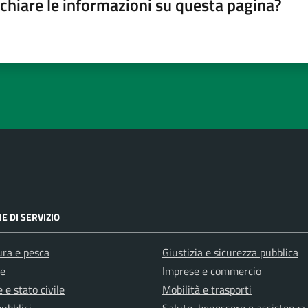
chiare le informazioni su questa pagina?
gina
su 5
lle su 5
stelle su 5
a 5 stelle su 5
E DI SERVIZIO
ura e pesca
Giustizia e sicurezza pubblica
e
Imprese e commercio
 e stato civile
Mobilità e trasporti