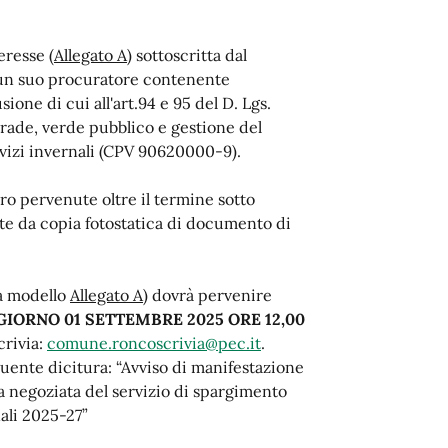
eresse (
Allegato A
) sottoscritta dal
 un suo procuratore contenente
ione di cui all'art.94 e 95 del D. Lgs.
trade, verde pubblico e gestione del
ervizi invernali (CPV 90620000-9).
o pervenute oltre il termine sotto
te da copia fotostatica di documento di
a modello
Allegato A
) dovrà pervenire
IORNO 01 SETTEMBRE 2025 ORE 12,00
crivia:
comune.roncoscrivia@pec.it
.
guente dicitura: “Avviso di manifestazione
 negoziata del servizio di spargimento
ali 2025-27”