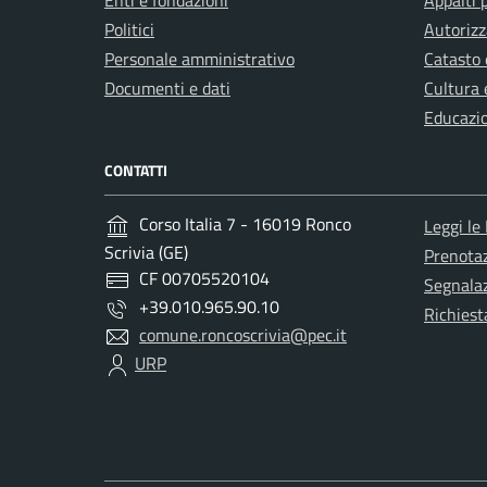
Enti e fondazioni
Appalti 
Politici
Autorizz
Personale amministrativo
Catasto 
Documenti e dati
Cultura 
Educazi
CONTATTI
Corso Italia 7 - 16019 Ronco
Leggi le
Scrivia (GE)
Prenota
CF 00705520104
Segnalaz
+39.010.965.90.10
Richiest
comune.roncoscrivia@pec.it
URP