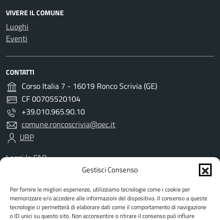
VIVERE IL COMUNE
Luoghi
Eventi
CONTATTI
Corso Italia 7 - 16019 Ronco Scrivia (GE)
CF 00705520104
+39.010.965.90.10
comune.roncoscrivia@pec.it
URP
Leggi le FAQ
Prenotazione appuntamento
Gestisci Consenso
Segnalazione disservizio
Per fornire le migliori esperienze, utilizziamo tecnologie come i cookie per
Richiesta assistenza
memorizzare e/o accedere alle informazioni del dispositivo. Il consenso a queste
Amministrazione trasparente
tecnologie ci permetterà di elaborare dati come il comportamento di navigazione
Albo Pretorio
o ID unici su questo sito. Non acconsentire o ritirare il consenso può influire