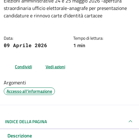
Dettagli della notizia
Elezioni amministrative 24 e 25 maggio 2026 -apertura
straordinaria ufficio elettorale-anagrafe per presentazione
candidature e rinnovo carte d'identità cartacee
Data:
Tempo di lettura:
1 min
09 Aprile 2026
Condividi
Vedi azioni
Argomenti
Accesso all'informazione
INDICE DELLA PAGINA
Descrizione