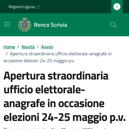
Vai ai contenuti
Vai al footer
Regione Liguria
Ronco Scrivia
Home
/
Novità
/
Avvisi
/
Apertura straordinaria ufficio elettorale-anagrafe in
occasione elezioni 24-25 maggio p.v.
Apertura straordinaria
ufficio elettorale-
anagrafe in occasione
elezioni 24-25 maggio p.v.