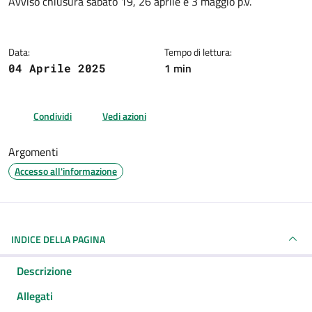
Dettagli della notizia
Avviso chiusura sabato 19, 26 aprile e 3 maggio p.v.
Data:
Tempo di lettura:
1 min
04 Aprile 2025
Condividi
Vedi azioni
Argomenti
Accesso all'informazione
INDICE DELLA PAGINA
Descrizione
Allegati