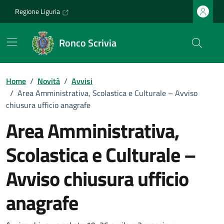
Vai ai contenuti
Vai al footer
Regione Liguria
Ronco Scrivia
Home
/
Novità
/
Avvisi
/
Area Amministrativa, Scolastica e Culturale – Avviso
chiusura ufficio anagrafe
Area Amministrativa,
Scolastica e Culturale –
Avviso chiusura ufficio
anagrafe