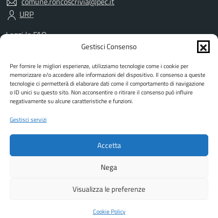
comune.roncoscrivia@pec.it
URP
Leggi le FAQ
Prenotazione appuntamento
Gestisci Consenso
Segnalazione disservizio
Per fornire le migliori esperienze, utilizziamo tecnologie come i cookie per
Richiesta assistenza
memorizzare e/o accedere alle informazioni del dispositivo. Il consenso a queste
Amministrazione trasparente
tecnologie ci permetterà di elaborare dati come il comportamento di navigazione
Albo Pretorio
o ID unici su questo sito. Non acconsentire o ritirare il consenso può influire
negativamente su alcune caratteristiche e funzioni.
Informativa privacy
Informativa cookies
Gestisci servizi
Dichiarazione di accessibilità
Dati DPO
Accetta
Note legali
Attuazione misure PNRR
Nega
Visualizza le preferenze
Mappa del sito
Piano di miglioramento del sito
Feedback
In collaborazione con
Hi-Tek Informatica
Cookie Policy