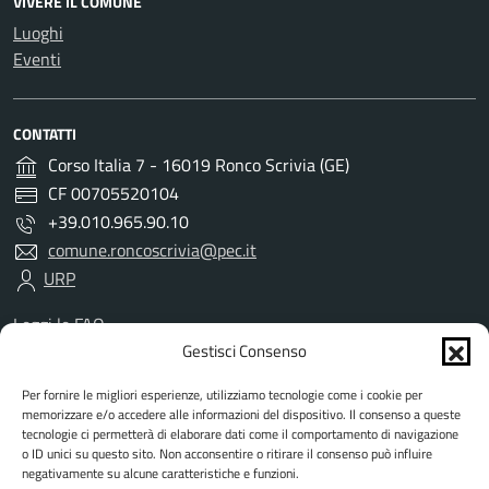
VIVERE IL COMUNE
Luoghi
Eventi
CONTATTI
Corso Italia 7 - 16019 Ronco Scrivia (GE)
CF 00705520104
+39.010.965.90.10
comune.roncoscrivia@pec.it
URP
Leggi le FAQ
Prenotazione appuntamento
Gestisci Consenso
Segnalazione disservizio
Per fornire le migliori esperienze, utilizziamo tecnologie come i cookie per
Richiesta assistenza
memorizzare e/o accedere alle informazioni del dispositivo. Il consenso a queste
Amministrazione trasparente
tecnologie ci permetterà di elaborare dati come il comportamento di navigazione
Albo Pretorio
o ID unici su questo sito. Non acconsentire o ritirare il consenso può influire
negativamente su alcune caratteristiche e funzioni.
Informativa privacy