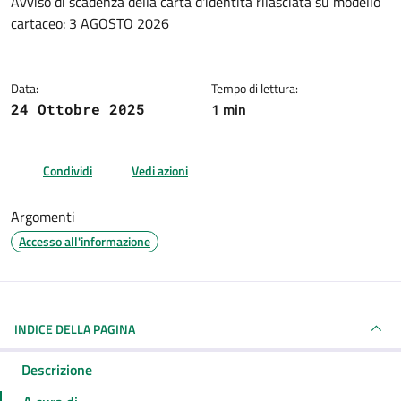
Dettagli della notizia
Avviso di scadenza della carta d'identità rilasciata su modello
cartaceo: 3 AGOSTO 2026
Data:
Tempo di lettura:
1 min
24 Ottobre 2025
Condividi
Vedi azioni
Argomenti
Accesso all'informazione
INDICE DELLA PAGINA
Descrizione