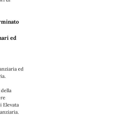
erminato
nari ed
anziaria ed
ia.
 della
ere
i Elevata
anziaria.