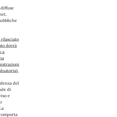
 diffuse
net,
Pubbliche
 rilasciato
ato dovrà
o a
una
istrazioni
duatoria).
adenza del
nde di
viso e
o
La
 comporta