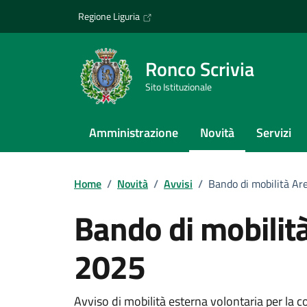
Vai ai contenuti
Vai al footer
Regione Liguria
Ronco Scrivia
Sito Istituzionale
Amministrazione
Novità
Servizi
Home
/
Novità
/
Avvisi
/
Bando di mobilità Ar
Bando di mobilità
2025
Avviso di mobilità esterna volontaria per la 