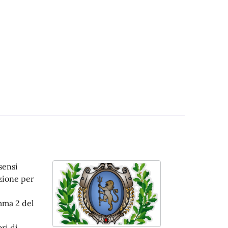
sensi
ezione per
mma 2 del
ri di