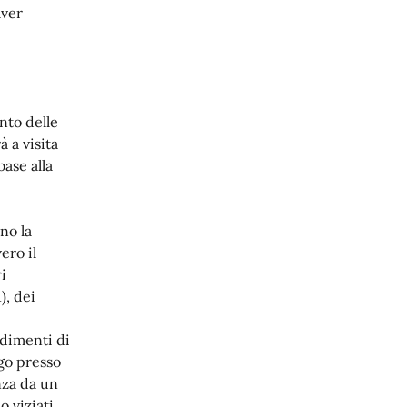
aver
nto delle
 a visita
base alla
no la
ero il
i
), dei
edimenti di
go presso
nza da un
o viziati