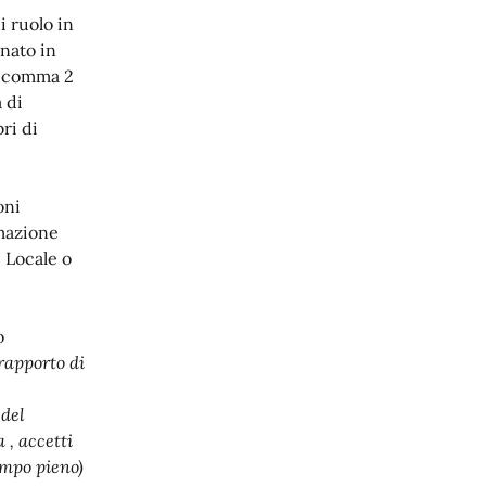
i ruolo in
nato in
1, comma 2
 di
ri di
oni
mazione
e Locale o
o
rapporto di
 del
 , accetti
empo pieno)