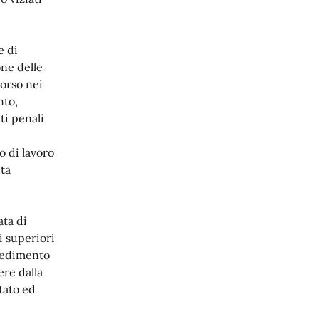
e di
ne delle
orso nei
nto,
ti penali
o di lavoro
uta
ata di
i superiori
ocedimento
ere dalla
tato ed