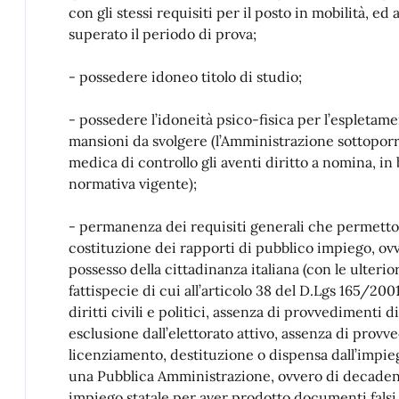
con gli stessi requisiti per il posto in mobilità, ed 
superato il periodo di prova;
- possedere idoneo titolo di studio;
- possedere l’idoneità psico-fisica per l’espletame
mansioni da svolgere (l’Amministrazione sottoporrà
medica di controllo gli aventi diritto a nomina, in 
normativa vigente);
- permanenza dei requisiti generali che permetto
costituzione dei rapporti di pubblico impiego, ovv
possesso della cittadinanza italiana (con le ulterior
fattispecie di cui all’articolo 38 del D.Lgs 165/2001
diritti civili e politici, assenza di provvedimenti di
esclusione dall’elettorato attivo, assenza di provv
licenziamento, destituzione o dispensa dall’impie
una Pubblica Amministrazione, ovvero di decade
impiego statale per aver prodotto documenti falsi 