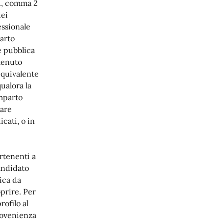
 1, comma 2
dei
essionale
parto
e pubblica
ntenuto
equivalente
ualora la
omparto
tare
icati, o in
artenenti a
andidato
ica da
oprire. Per
rofilo al
provenienza