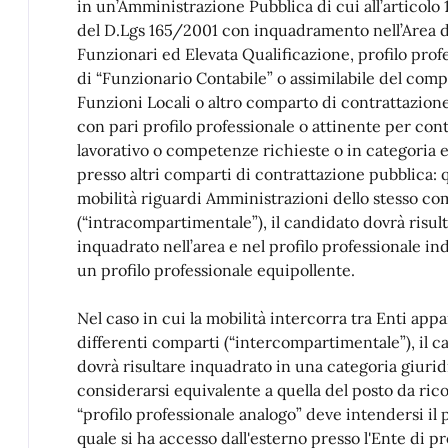
in un’Amministrazione Pubblica di cui all’articolo
del D.Lgs 165/2001 con inquadramento nell’Area 
Funzionari ed Elevata Qualificazione, profilo prof
di “Funzionario Contabile” o assimilabile del com
Funzioni Locali o altro comparto di contrattazion
con pari profilo professionale o attinente per co
lavorativo o competenze richieste o in categoria 
presso altri comparti di contrattazione pubblica: q
mobilità riguardi Amministrazioni dello stesso c
(“intracompartimentale”), il candidato dovrà risul
inquadrato nell’area e nel profilo professionale ind
un profilo professionale equipollente.
Nel caso in cui la mobilità intercorra tra Enti app
differenti comparti (“intercompartimentale”), il c
dovrà risultare inquadrato in una categoria giurid
considerarsi equivalente a quella del posto da ric
“profilo professionale analogo” deve intendersi il p
quale si ha accesso dall'esterno presso l'Ente di 