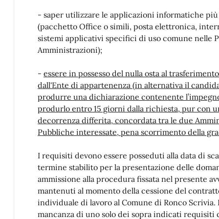
- saper utilizzare le applicazioni informatiche più
(pacchetto Office o simili, posta elettronica, inter
sistemi applicativi specifici di uso comune nelle 
Amministrazioni);
-
essere in possesso del nulla osta al trasferimento
dall'Ente di appartenenza (in alternativa il candid
produrre una dichiarazione contenente l’impegn
produrlo entro 15 giorni dalla richiesta, pur con 
decorrenza differita, concordata tra le due Ammin
Pubbliche interessate, pena scorrimento della gra
I requisiti devono essere posseduti alla data di sc
termine stabilito per la presentazione delle doma
ammissione alla procedura fissata nel presente av
mantenuti al momento della cessione del contratt
individuale di lavoro al Comune di Ronco Scrivia. 
mancanza di uno solo dei sopra indicati requisiti