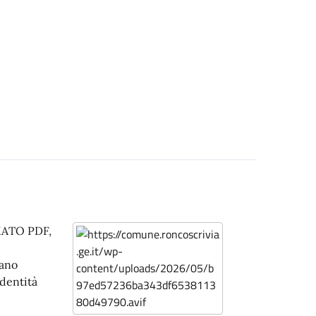
RMATO PDF,
mano
identità