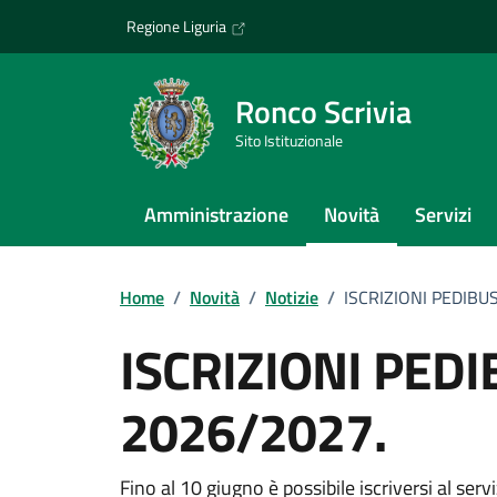
Vai ai contenuti
Vai al footer
Regione Liguria
Ronco Scrivia
Sito Istituzionale
Amministrazione
Novità
Servizi
Home
/
Novità
/
Notizie
/
ISCRIZIONI PEDIBUS
ISCRIZIONI PEDI
2026/2027.
Fino al 10 giugno è possibile iscriversi al ser