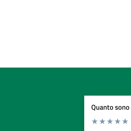
Quanto sono 
Valuta da 1 a 5 stelle la pa
Valuta 1 stelle su 5
Valuta 2 stelle 
Valuta 3 ste
Valuta 4 
Valut