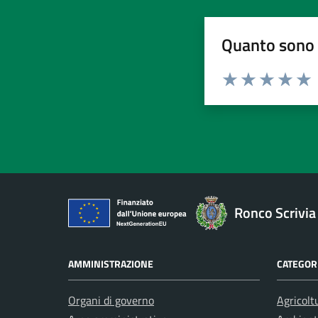
Quanto sono 
Valuta da 1 a 5 stelle la pa
Valuta 1 stelle su 5
Valuta 2 stelle 
Valuta 3 ste
Valuta 4 
Valut
Ronco Scrivia
AMMINISTRAZIONE
CATEGORI
Organi di governo
Agricolt