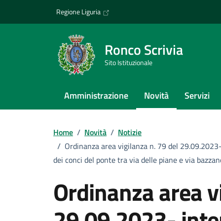
Vai ai contenuti
Vai al footer
Regione Liguria
Ronco Scrivia
Sito Istituzionale
Amministrazione
Novità
Servizi
Home
/
Novità
/
Notizie
/
Ordinanza area vigilanza n. 79 del 29.09.2023- 
dei conci del ponte tra via delle piane e via bazzan
Ordinanza area vi
29.09.2023- inte