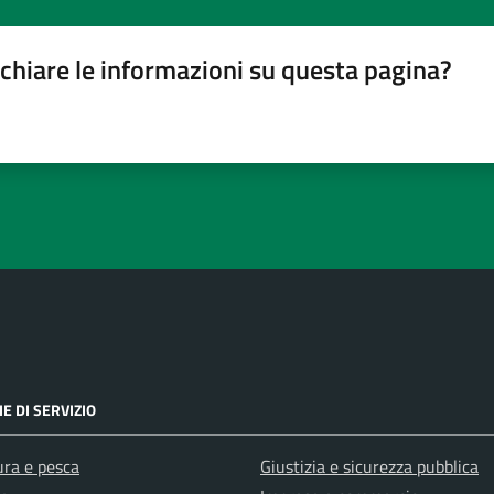
chiare le informazioni su questa pagina?
gina
su 5
lle su 5
stelle su 5
a 5 stelle su 5
E DI SERVIZIO
ura e pesca
Giustizia e sicurezza pubblica