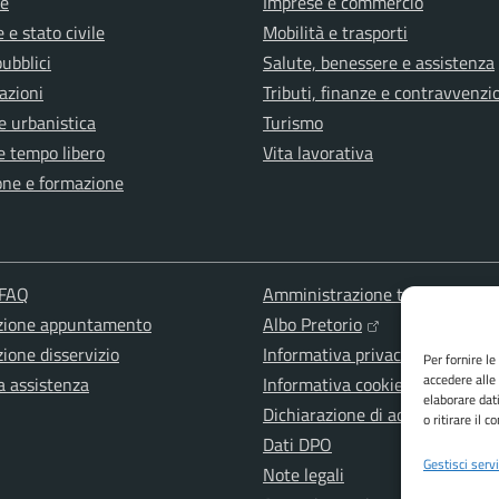
e
Imprese e commercio
 e stato civile
Mobilità e trasporti
pubblici
Salute, benessere e assistenza
azioni
Tributi, finanze e contravvenzi
e urbanistica
Turismo
e tempo libero
Vita lavorativa
one e formazione
 FAQ
Amministrazione trasparente
zione appuntamento
Albo Pretorio
ione disservizio
Informativa privacy
Per fornire l
accedere alle
a assistenza
Informativa cookies
elaborare dat
Dichiarazione di accessibilità
o ritirare il 
Dati DPO
Gestisci servi
Note legali