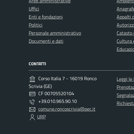
Aree amministrative
Ambient
Uffici
Anagrafe
Enti e fondazioni
Appalti 
Politici
Autorizz
Personale amministrativo
Catasto 
Documenti e dati
Cultura 
Educazi
CONTATTI
Corso Italia 7 - 16019 Ronco
Leggi le
Scrivia (GE)
Prenota
CF 00705520104
Segnalaz
+39.010.965.90.10
Richiest
comune.roncoscrivia@pec.it
URP