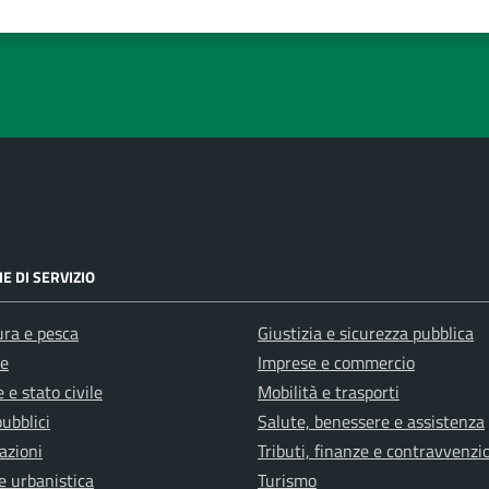
su 5
lle su 5
stelle su 5
a 5 stelle su 5
E DI SERVIZIO
ura e pesca
Giustizia e sicurezza pubblica
e
Imprese e commercio
 e stato civile
Mobilità e trasporti
pubblici
Salute, benessere e assistenza
azioni
Tributi, finanze e contravvenzi
e urbanistica
Turismo