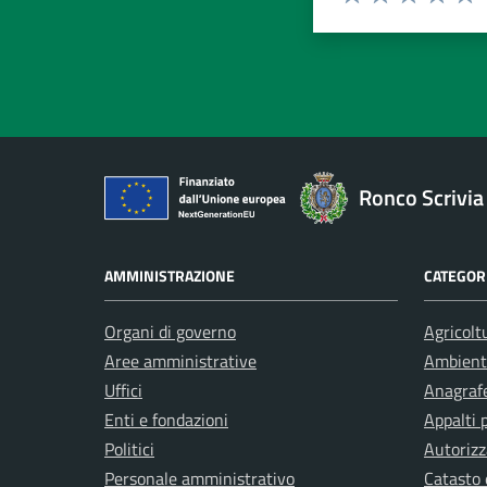
Valuta 1 stelle su 5
Valuta 2 stelle 
Valuta 3 ste
Valuta 4 
Valut
Ronco Scrivia
AMMINISTRAZIONE
CATEGORI
Organi di governo
Agricolt
Aree amministrative
Ambient
Uffici
Anagrafe
Enti e fondazioni
Appalti 
Politici
Autorizz
Personale amministrativo
Catasto 