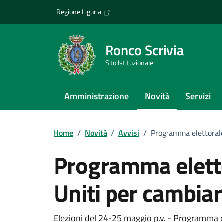
Vai ai contenuti
Vai al footer
Regione Liguria
Ronco Scrivia
Sito Istituzionale
Amministrazione
Novità
Servizi
Home
/
Novità
/
Avvisi
/
Programma elettorale 
Programma elettor
Uniti per cambiar
Elezioni del 24-25 maggio p.v. - Programma el