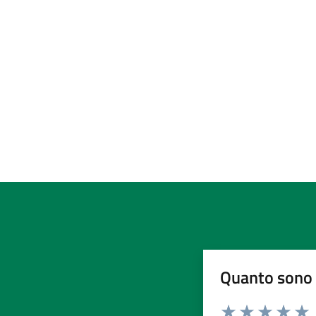
Quanto sono 
Valuta da 1 a 5 stelle la pa