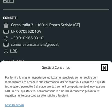
Eventi
CONTATTI
Corso Italia 7 - 16019 Ronco Scrivia (GE)
CF 00705520104
+39.010.965.90.10
comune.roncoscrivia@pec.it
URP
Leggi le FAQ
Prenotazione appuntamento
Gestisci Consenso
Segnalazione disservizio
Per fornire le migliori esperienze, utilizziamo tecnologie come i cookie per
Richiesta assistenza
memorizzare e/o accedere alle informazioni del dispositivo. Il consenso a queste
Amministrazione trasparente
tecnologie ci permetterà di elaborare dati come il comportamento di navigazione
Albo Pretorio
o ID unici su questo sito. Non acconsentire o ritirare il consenso può influire
negativamente su alcune caratteristiche e funzioni.
Informativa privacy
Informativa cookies
Gestisci servizi
Dichiarazione di accessibilità