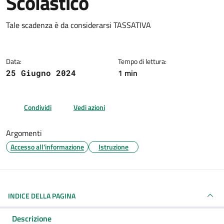
Scolastico
Dettagli della notizia
Tale scadenza è da considerarsi TASSATIVA
Data:
Tempo di lettura:
1 min
25 Giugno 2024
Condividi
Vedi azioni
Argomenti
Accesso all'informazione
Istruzione
INDICE DELLA PAGINA
Descrizione