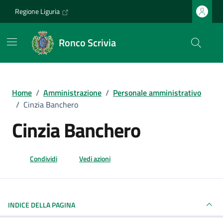
Vai ai contenuti
Vai al footer
Regione Liguria
Ronco Scrivia
Home
/
Amministrazione
/
Personale amministrativo
/
Cinzia Banchero
Cinzia Banchero
Condividi
Vedi azioni
INDICE DELLA PAGINA