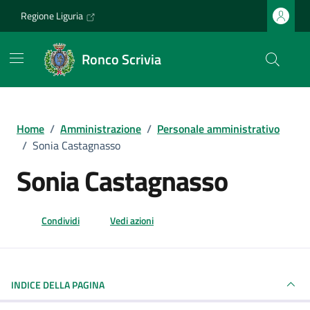
Vai ai contenuti
Vai al footer
Regione Liguria
Ronco Scrivia
Home
/
Amministrazione
/
Personale amministrativo
/
Sonia Castagnasso
Sonia Castagnasso
Condividi
Vedi azioni
INDICE DELLA PAGINA