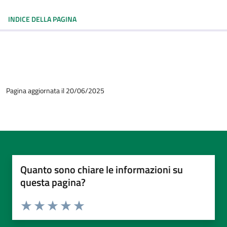
INDICE DELLA PAGINA
Pagina aggiornata il 20/06/2025
Quanto sono chiare le informazioni su
questa pagina?
Valuta da 1 a 5 stelle la pagina
Valuta 1 stelle su 5
Valuta 2 stelle su 5
Valuta 3 stelle su 5
Valuta 4 stelle su 5
Valuta 5 stelle su 5