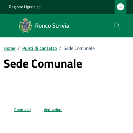
Vai ai contenuti
Vai al footer
Regione Liguria
Ronco Scrivia
Home
/
Punti di contatto
/
Sede Comunale
Sede Comunale
Condividi
Vedi azioni