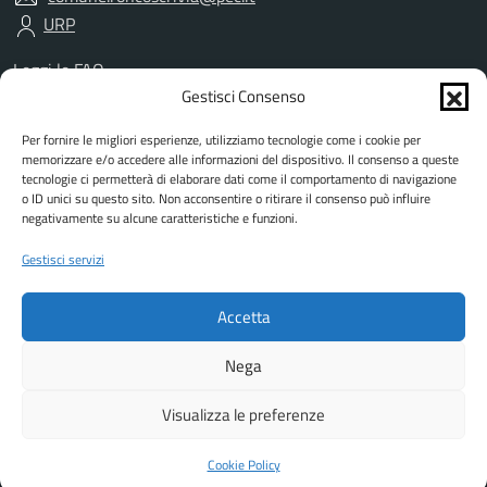
URP
Leggi le FAQ
Prenotazione appuntamento
Gestisci Consenso
Segnalazione disservizio
Per fornire le migliori esperienze, utilizziamo tecnologie come i cookie per
Richiesta assistenza
memorizzare e/o accedere alle informazioni del dispositivo. Il consenso a queste
Amministrazione trasparente
tecnologie ci permetterà di elaborare dati come il comportamento di navigazione
Albo Pretorio
o ID unici su questo sito. Non acconsentire o ritirare il consenso può influire
negativamente su alcune caratteristiche e funzioni.
Informativa privacy
Informativa cookies
Gestisci servizi
Dichiarazione di accessibilità
Dati DPO
Accetta
Note legali
Attuazione misure PNRR
Nega
Visualizza le preferenze
Mappa del sito
Piano di miglioramento del sito
Feedback
In collaborazione con
Hi-Tek Informatica
Cookie Policy