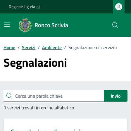
Vai ai contenuti
Vai al footer
Regione Liguria
Ronco Scrivia
Home
/
Servizi
/
Ambiente
/
Segnalazione disservizio
Segnalazioni
Esplora tutti i servizi
Cerca una parola chiave
Invio
1
servizi trovati in ordine alfabetico