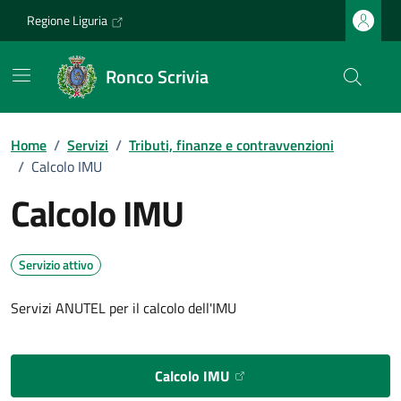
Vai ai contenuti
Vai al footer
Regione Liguria
Ronco Scrivia
Home
/
Servizi
/
Tributi, finanze e contravvenzioni
/
Calcolo IMU
Calcolo IMU
Servizio attivo
Servizi ANUTEL per il calcolo dell'IMU
Calcolo IMU