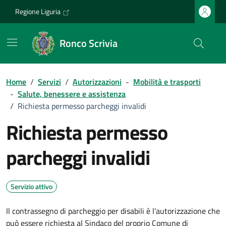
Vai ai contenuti
Vai al footer
Regione Liguria
Ronco Scrivia
Home
/
Servizi
/
Autorizzazioni
-
Mobilità e trasporti
-
Salute, benessere e assistenza
/
Richiesta permesso parcheggi invalidi
Richiesta permesso
parcheggi invalidi
Servizio attivo
Il contrassegno di parcheggio per disabili è l'autorizzazione che
può essere richiesta al Sindaco del proprio Comune di