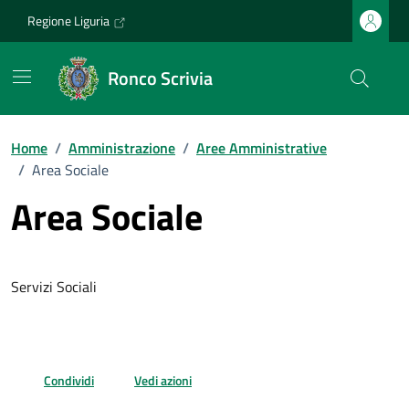
Vai ai contenuti
Vai al footer
Regione Liguria
Ronco Scrivia
Home
/
Amministrazione
/
Aree Amministrative
/
Area Sociale
Area Sociale
Servizi Sociali
Condividi
Vedi azioni