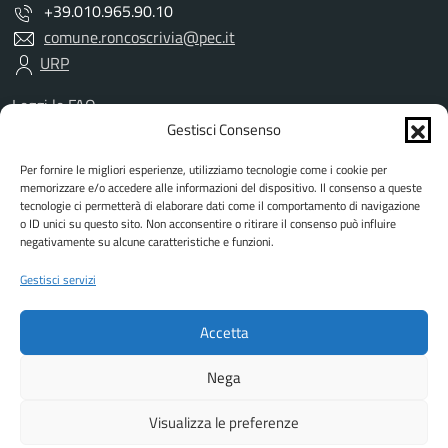
+39.010.965.90.10
comune.roncoscrivia@pec.it
URP
Leggi le FAQ
Prenotazione appuntamento
Gestisci Consenso
Segnalazione disservizio
Per fornire le migliori esperienze, utilizziamo tecnologie come i cookie per
Richiesta assistenza
memorizzare e/o accedere alle informazioni del dispositivo. Il consenso a queste
Amministrazione trasparente
tecnologie ci permetterà di elaborare dati come il comportamento di navigazione
Albo Pretorio
o ID unici su questo sito. Non acconsentire o ritirare il consenso può influire
negativamente su alcune caratteristiche e funzioni.
Informativa privacy
Informativa cookies
Gestisci servizi
Dichiarazione di accessibilità
Dati DPO
Accetta
Note legali
Attuazione misure PNRR
Nega
Visualizza le preferenze
Mappa del sito
Piano di miglioramento del sito