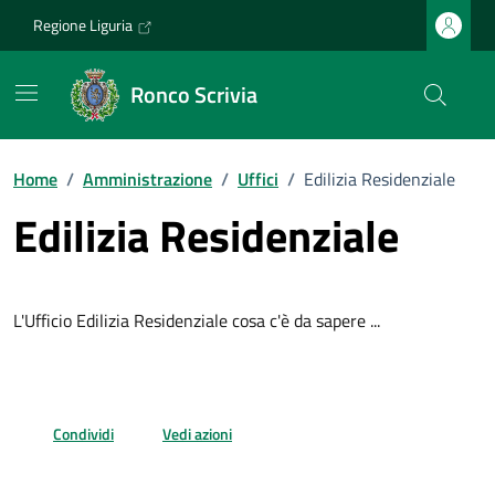
Vai ai contenuti
Vai al footer
Regione Liguria
Ronco Scrivia
Home
/
Amministrazione
/
Uffici
/
Edilizia Residenziale
Edilizia Residenziale
L'Ufficio Edilizia Residenziale cosa c'è da sapere ...
Condividi
Vedi azioni