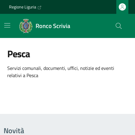
Vai ai contenuti
Vai al footer
Regione Liguria
Ronco Scrivia
Pesca
Dettagli dell'argomento
Servizi comunali, documenti, uffici, notizie ed eventi
relativi a Pesca
Novità