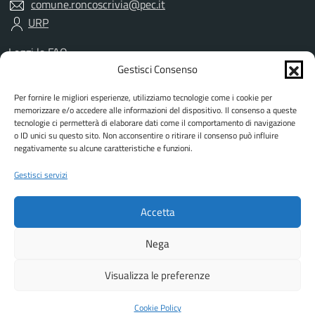
comune.roncoscrivia@pec.it
URP
Leggi le FAQ
Prenotazione appuntamento
Gestisci Consenso
Segnalazione disservizio
Per fornire le migliori esperienze, utilizziamo tecnologie come i cookie per
Richiesta assistenza
memorizzare e/o accedere alle informazioni del dispositivo. Il consenso a queste
Amministrazione trasparente
tecnologie ci permetterà di elaborare dati come il comportamento di navigazione
Albo Pretorio
o ID unici su questo sito. Non acconsentire o ritirare il consenso può influire
negativamente su alcune caratteristiche e funzioni.
Informativa privacy
Informativa cookies
Gestisci servizi
Dichiarazione di accessibilità
Dati DPO
Accetta
Note legali
Attuazione misure PNRR
Nega
Visualizza le preferenze
Mappa del sito
Piano di miglioramento del sito
Feedback
In collaborazione con
Hi-Tek Informatica
Cookie Policy