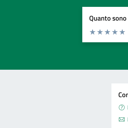
Quanto sono 
Valuta da 1 a 5 stelle la pa
Valuta 1 stelle su 5
Valuta 2 stelle 
Valuta 3 ste
Valuta 4 
Valut
Con