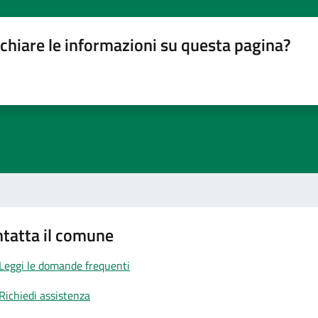
chiare le informazioni su questa pagina?
gina
su 5
lle su 5
stelle su 5
a 5 stelle su 5
tatta il comune
Leggi le domande frequenti
Richiedi assistenza