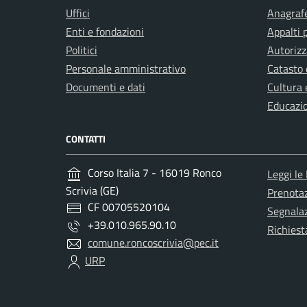
Uffici
Anagrafe
Enti e fondazioni
Appalti 
Politici
Autorizz
Personale amministrativo
Catasto 
Documenti e dati
Cultura 
Educazi
CONTATTI
Corso Italia 7 - 16019 Ronco
Leggi le
Scrivia (GE)
Prenota
CF 00705520104
Segnalaz
+39.010.965.90.10
Richiest
comune.roncoscrivia@pec.it
URP