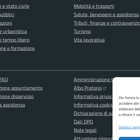
 e stato civile
Mobilità e trasporti
pubblici
Salute, benessere e assistenza
azioni
Tributi, finanze e contravvenzi
e urbanistica
Turismo
e tempo libero
Vita lavorativa
one e formazione
 FAQ
Amministrazione trasparente
zione appuntamento
Albo Pretorio
ione disservizio
Informativa privacy
Per fornire l
accedere alle
a assistenza
Informativa cookies
elaborare dat
Dichiarazione di accessibilità
o ritirare il 
Dati DPO
Gestisci servi
Note legali
Attuazione misure PNRR