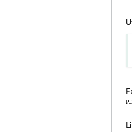
U
F
P
L