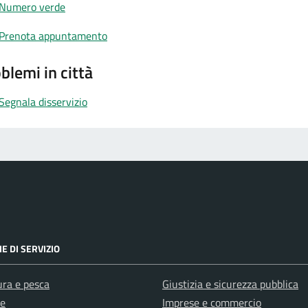
Numero verde
Prenota appuntamento
blemi in città
Segnala disservizio
E DI SERVIZIO
ura e pesca
Giustizia e sicurezza pubblica
e
Imprese e commercio