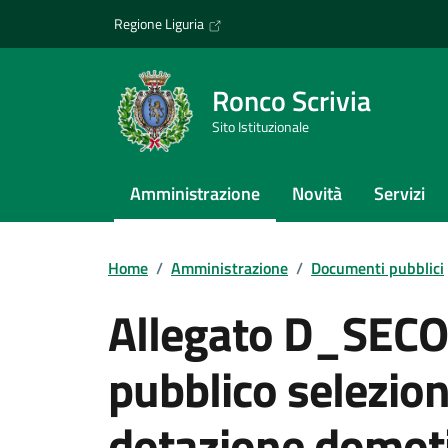
Vai ai contenuti
Vai al footer
Regione Liguria
Ronco Scrivia
Sito Istituzionale
Amministrazione
Novità
Servizi
Home
/
Amministrazione
/
Documenti pubblici
Allegato D_SEC
pubblico selezion
dotazione domot