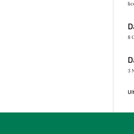
li
D
8 
D
3 
Ul