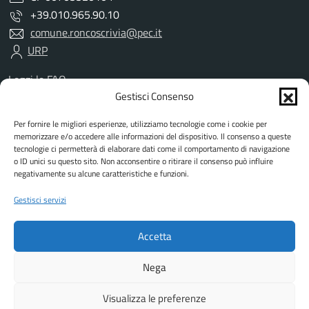
+39.010.965.90.10
comune.roncoscrivia@pec.it
URP
Leggi le FAQ
Prenotazione appuntamento
Gestisci Consenso
Segnalazione disservizio
Per fornire le migliori esperienze, utilizziamo tecnologie come i cookie per
Richiesta assistenza
memorizzare e/o accedere alle informazioni del dispositivo. Il consenso a queste
Amministrazione trasparente
tecnologie ci permetterà di elaborare dati come il comportamento di navigazione
Albo Pretorio
o ID unici su questo sito. Non acconsentire o ritirare il consenso può influire
negativamente su alcune caratteristiche e funzioni.
Informativa privacy
Informativa cookies
Gestisci servizi
Dichiarazione di accessibilità
Dati DPO
Accetta
Note legali
Attuazione misure PNRR
Nega
Visualizza le preferenze