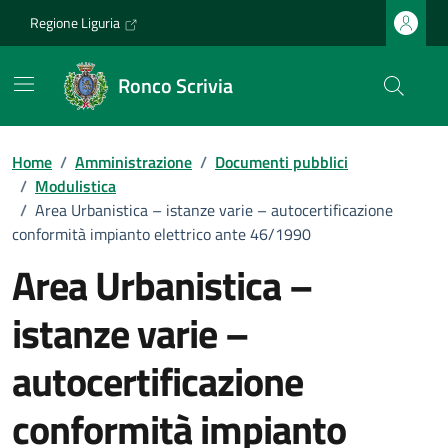
Vai ai contenuti
Vai al footer
Regione Liguria
Ronco Scrivia
Home
/
Amministrazione
/
Documenti pubblici
/
Modulistica
/
Area Urbanistica – istanze varie – autocertificazione
conformità impianto elettrico ante 46/1990
Area Urbanistica –
istanze varie –
autocertificazione
conformità impianto