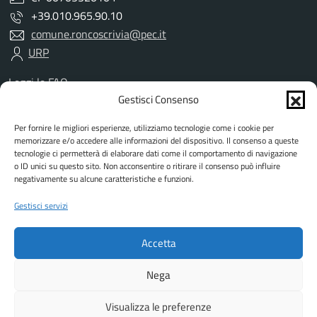
+39.010.965.90.10
comune.roncoscrivia@pec.it
URP
Leggi le FAQ
Prenotazione appuntamento
Gestisci Consenso
Segnalazione disservizio
Per fornire le migliori esperienze, utilizziamo tecnologie come i cookie per
Richiesta assistenza
memorizzare e/o accedere alle informazioni del dispositivo. Il consenso a queste
Amministrazione trasparente
tecnologie ci permetterà di elaborare dati come il comportamento di navigazione
Albo Pretorio
o ID unici su questo sito. Non acconsentire o ritirare il consenso può influire
negativamente su alcune caratteristiche e funzioni.
Informativa privacy
Informativa cookies
Gestisci servizi
Dichiarazione di accessibilità
Dati DPO
Accetta
Note legali
Attuazione misure PNRR
Nega
Visualizza le preferenze