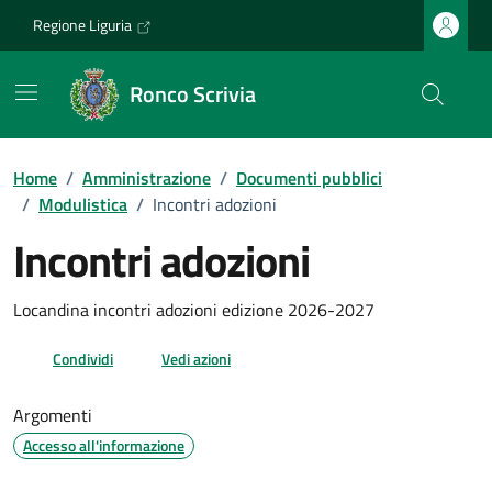
Vai ai contenuti
Vai al footer
Regione Liguria
Ronco Scrivia
Home
/
Amministrazione
/
Documenti pubblici
/
Modulistica
/
Incontri adozioni
Incontri adozioni
Dettagli del documento
Locandina incontri adozioni edizione 2026-2027
Condividi
Vedi azioni
Argomenti
Accesso all'informazione