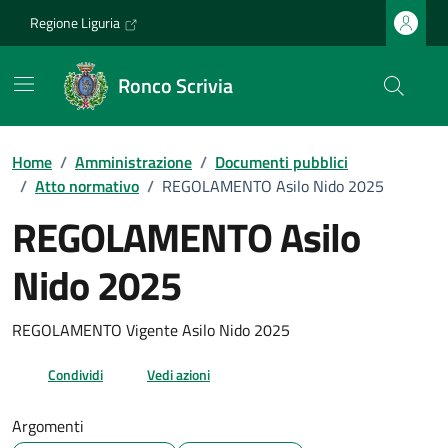
Vai ai contenuti
Vai al footer
Regione Liguria
Ronco Scrivia
Home
/
Amministrazione
/
Documenti pubblici
/
Atto normativo
/
REGOLAMENTO Asilo Nido 2025
REGOLAMENTO Asilo
Nido 2025
Dettagli del documento
REGOLAMENTO Vigente Asilo Nido 2025
Condividi
Vedi azioni
Argomenti