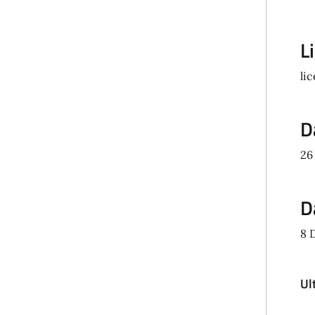
L
li
D
26
D
8 
Ul