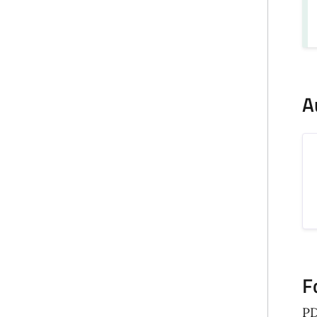
A
F
P