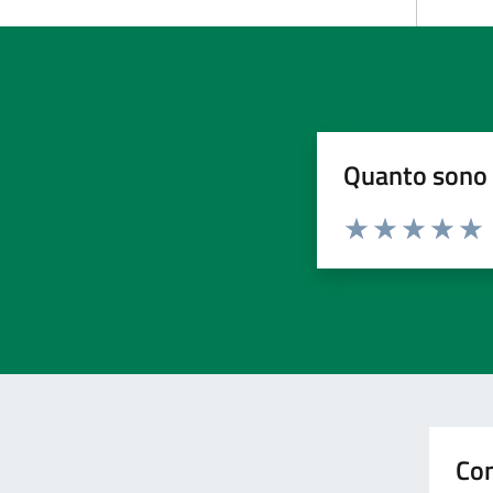
Quanto sono 
Valuta da 1 a 5 stelle la pa
Valuta 1 stelle su 5
Valuta 2 stelle 
Valuta 3 ste
Valuta 4 
Valut
Con