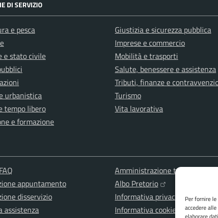
E DI SERVIZIO
ura e pesca
Giustizia e sicurezza pubblica
e
Imprese e commercio
 e stato civile
Mobilità e trasporti
pubblici
Salute, benessere e assistenza
azioni
Tributi, finanze e contravvenzi
e urbanistica
Turismo
e tempo libero
Vita lavorativa
one e formazione
 FAQ
Amministrazione trasparente
zione appuntamento
Albo Pretorio
ione disservizio
Informativa privacy
Per fornire l
accedere alle
a assistenza
Informativa cookies
elaborare dat