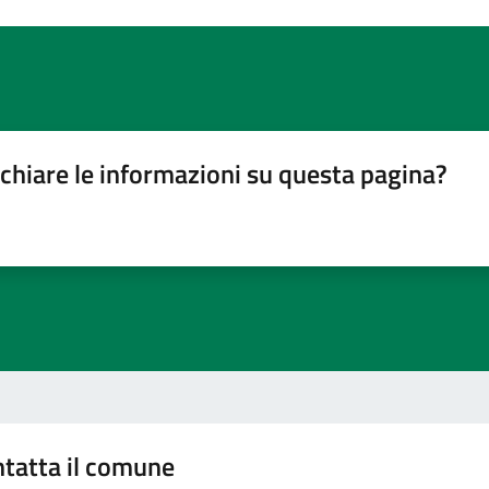
chiare le informazioni su questa pagina?
gina
su 5
lle su 5
stelle su 5
a 5 stelle su 5
tatta il comune