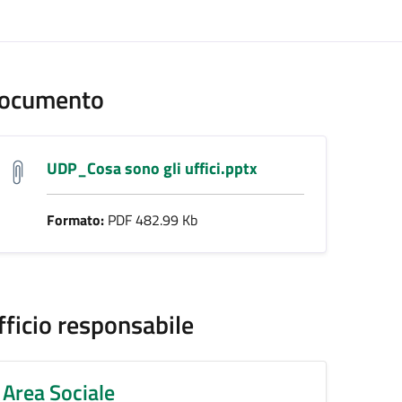
ento
ocumento
UDP_Cosa sono gli uffici.pptx
Formato:
PDF 482.99 Kb
fficio responsabile
Area Sociale