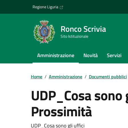
Vai ai contenuti
Vai al footer
Regione Liguria
Ronco Scrivia
Sito Istituzionale
Amministrazione
Novità
Servizi
Home
/
Amministrazione
/
Documenti pubblici
UDP_Cosa sono gli
Prossimità
UDP_Cosa sono gli uffici