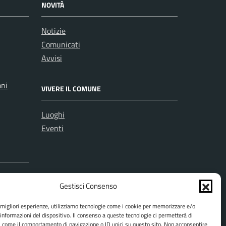
NOVITÀ
Notizie
Comunicati
Avvisi
oni
VIVERE IL COMUNE
Luoghi
Eventi
Gestisci Consenso
e migliori esperienze, utilizziamo tecnologie come i cookie per memorizzare e/o
 informazioni del dispositivo. Il consenso a queste tecnologie ci permetterà di
i come il comportamento di navigazione o ID unici su questo sito. Non acconsentire