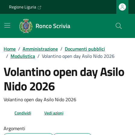
Vai ai contenuti
Vai al footer
Regione Liguria
Ronco Scrivia
Home
/
Amministrazione
/
Documenti pubblici
/
Modulistica
/
Volantino open day Asilo Nido 2026
Volantino open day Asilo
Nido 2026
Dettagli del documento
Volantino open day Asilo Nido 2026
Condividi
Vedi azioni
Argomenti