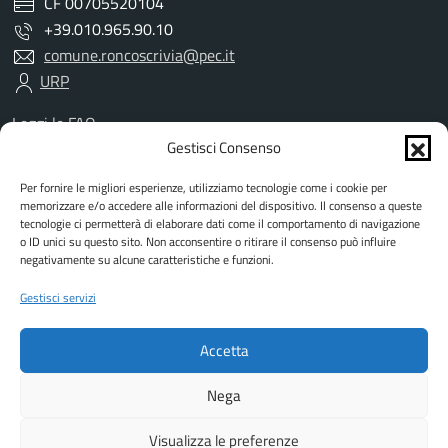
CF 00705520104
+39.010.965.90.10
comune.roncoscrivia@pec.it
URP
Leggi le FAQ
Prenotazione appuntamento
Gestisci Consenso
Segnalazione disservizio
Per fornire le migliori esperienze, utilizziamo tecnologie come i cookie per
Richiesta assistenza
memorizzare e/o accedere alle informazioni del dispositivo. Il consenso a queste
Amministrazione trasparente
tecnologie ci permetterà di elaborare dati come il comportamento di navigazione
Albo Pretorio
o ID unici su questo sito. Non acconsentire o ritirare il consenso può influire
negativamente su alcune caratteristiche e funzioni.
Informativa privacy
Informativa cookies
Gestisci servizi
Dichiarazione di accessibilità
Dati DPO
Accetta
Note legali
Attuazione misure PNRR
Nega
Visualizza le preferenze