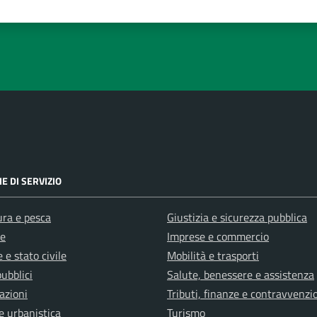
su 5
lle su 5
stelle su 5
a 5 stelle su 5
E DI SERVIZIO
ura e pesca
Giustizia e sicurezza pubblica
e
Imprese e commercio
 e stato civile
Mobilità e trasporti
pubblici
Salute, benessere e assistenza
azioni
Tributi, finanze e contravvenzi
e urbanistica
Turismo