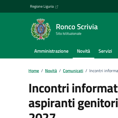
Vai ai contenuti
Vai al footer
Regione Liguria
Ronco Scrivia
Sito Istituzionale
Amministrazione
Novità
Servizi
Home
/
Novità
/
Comunicati
/
Incontri informa
Incontri informat
aspiranti genitor
2027