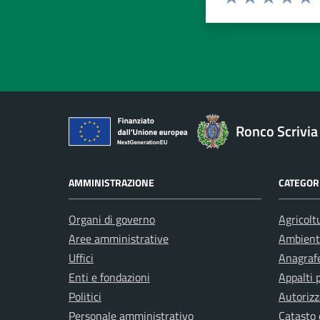
Valuta 1 stelle su 5
Valuta 2 stelle 
Valuta 3 ste
Valuta 4 
Valut
Ronco Scrivia
AMMINISTRAZIONE
CATEGORI
Organi di governo
Agricolt
Aree amministrative
Ambient
Uffici
Anagrafe
Enti e fondazioni
Appalti 
Politici
Autorizz
Personale amministrativo
Catasto 