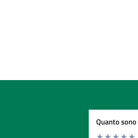
Quanto sono 
Valuta da 1 a 5 stelle la pa