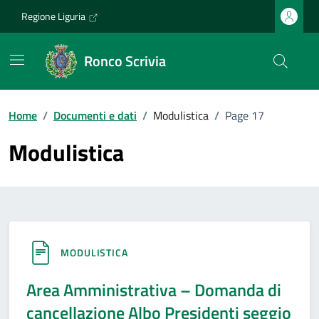
Vai ai contenuti
Vai al footer
Regione Liguria
Ronco Scrivia
Home
/
Documenti e dati
/
Modulistica
/
Page 17
Modulistica
MODULISTICA
Area Amministrativa – Domanda di
cancellazione Albo Presidenti seggio