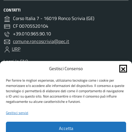
CONTATTI
Corso Italia 7 - 16019 Ronco Scrivia (GE)
CF 00705520104
+39.010.965.90.10
comune.roncoscrivia@pec.it
URP
Leggi le FAQ
Prenotazione appuntamento
Gestisci Consenso
Segnalazione disservizio
Per fornire le migliori esperienze, utilizziamo tecnologie come i cookie per
Richiesta assistenza
memorizzare e/o accedere alle informazioni del dispositivo. Il consenso a queste
Amministrazione trasparente
tecnologie ci permetterà di elaborare dati come il comportamento di navigazione
Albo Pretorio
o ID unici su questo sito. Non acconsentire o ritirare il consenso può influire
negativamente su alcune caratteristiche e funzioni.
Informativa privacy
Informativa cookies
Gestisci servizi
Dichiarazione di accessibilità
Dati DPO
Accetta