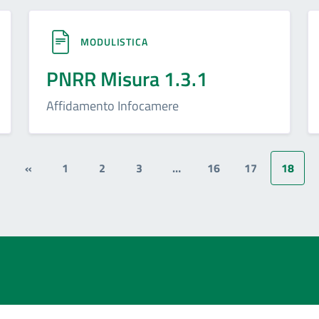
MODULISTICA
PNRR Misura 1.3.1
Affidamento Infocamere
«
1
2
3
…
16
17
18