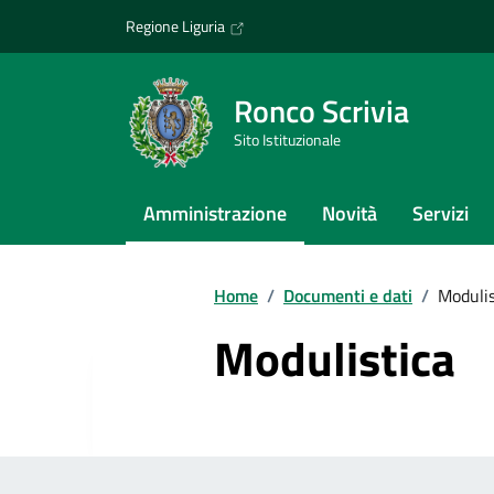
Vai ai contenuti
Vai al footer
Regione Liguria
Ronco Scrivia
Sito Istituzionale
Amministrazione
Novità
Servizi
Home
/
Documenti e dati
/
Modulis
Modulistica