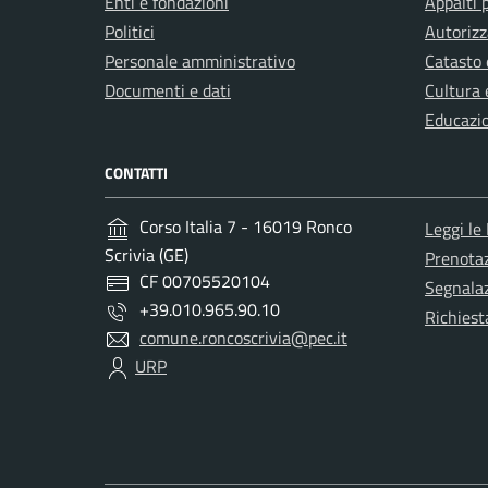
Enti e fondazioni
Appalti 
Politici
Autorizz
Personale amministrativo
Catasto 
Documenti e dati
Cultura 
Educazi
CONTATTI
Corso Italia 7 - 16019 Ronco
Leggi le
Scrivia (GE)
Prenota
CF 00705520104
Segnalaz
+39.010.965.90.10
Richiest
comune.roncoscrivia@pec.it
URP