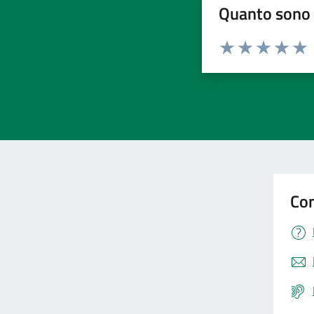
Quanto sono 
Valuta da 1 a 5 stelle la pa
Valuta 1 stelle su 5
Valuta 2 stelle 
Valuta 3 ste
Valuta 4 
Valut
Con