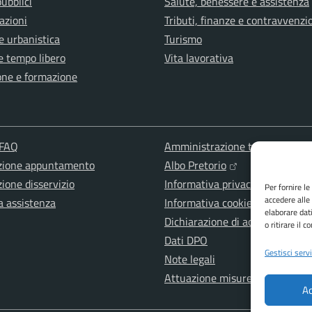
pubblici
Salute, benessere e assistenza
azioni
Tributi, finanze e contravvenzi
e urbanistica
Turismo
e tempo libero
Vita lavorativa
one e formazione
 FAQ
Amministrazione trasparente
zione appuntamento
Albo Pretorio
ione disservizio
Informativa privacy
Per fornire l
accedere alle
a assistenza
Informativa cookies
elaborare dat
Dichiarazione di accessibilità
o ritirare il 
Dati DPO
Gestisci servi
Note legali
Attuazione misure PNRR
Ac