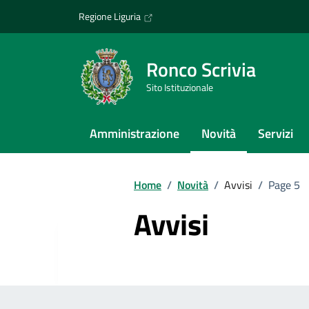
Vai ai contenuti
Vai al footer
Regione Liguria
Ronco Scrivia
Sito Istituzionale
Amministrazione
Novità
Servizi
Home
/
Novità
/
Avvisi
/
Page 5
Avvisi