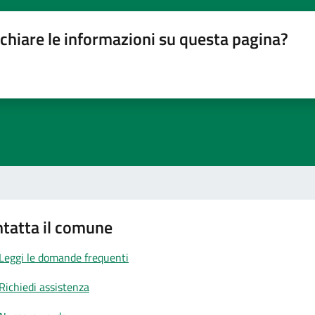
chiare le informazioni su questa pagina?
gina
su 5
lle su 5
stelle su 5
a 5 stelle su 5
tatta il comune
Leggi le domande frequenti
Richiedi assistenza