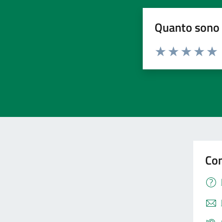
Quanto sono 
Valuta da 1 a 5 stelle la pa
Valuta 1 stelle su 5
Valuta 2 stelle 
Valuta 3 ste
Valuta 4 
Valut
Con