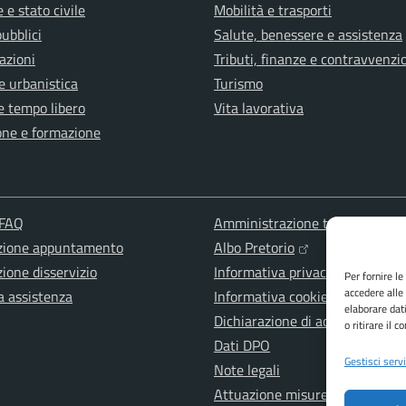
 e stato civile
Mobilità e trasporti
pubblici
Salute, benessere e assistenza
azioni
Tributi, finanze e contravvenzi
e urbanistica
Turismo
e tempo libero
Vita lavorativa
one e formazione
 FAQ
Amministrazione trasparente
zione appuntamento
Albo Pretorio
ione disservizio
Informativa privacy
Per fornire l
accedere alle
a assistenza
Informativa cookies
elaborare dat
Dichiarazione di accessibilità
o ritirare il 
Dati DPO
Gestisci servi
Note legali
Attuazione misure PNRR