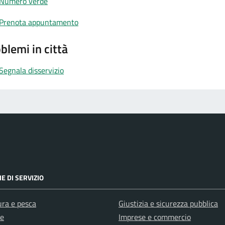
Numero verde
Prenota appuntamento
blemi in città
Segnala disservizio
E DI SERVIZIO
ura e pesca
Giustizia e sicurezza pubblica
e
Imprese e commercio