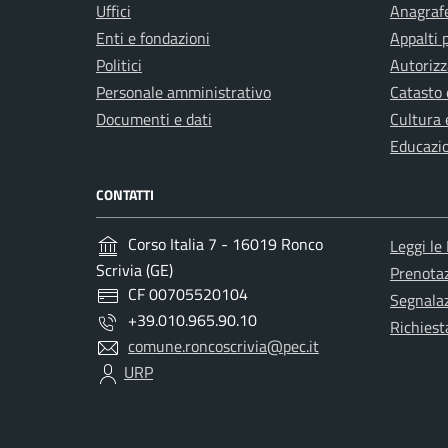
Uffici
Anagrafe
Enti e fondazioni
Appalti 
Politici
Autorizz
Personale amministrativo
Catasto 
Documenti e dati
Cultura 
Educazi
CONTATTI
Corso Italia 7 - 16019 Ronco
Leggi le
Scrivia (GE)
Prenota
CF 00705520104
Segnalaz
+39.010.965.90.10
Richiest
comune.roncoscrivia@pec.it
URP